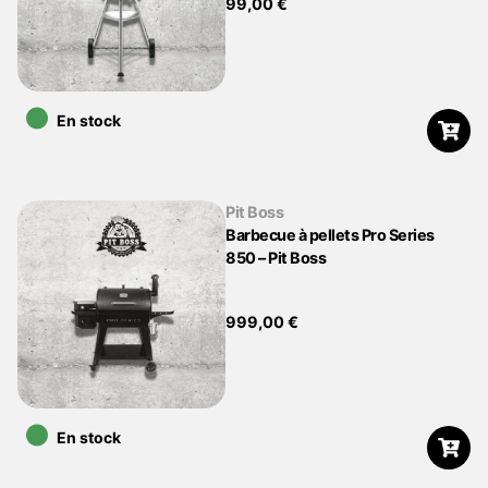
99,00
€
•
En stock
Pit Boss
Barbecue à pellets Pro Series
850 – Pit Boss
999,00
€
•
En stock