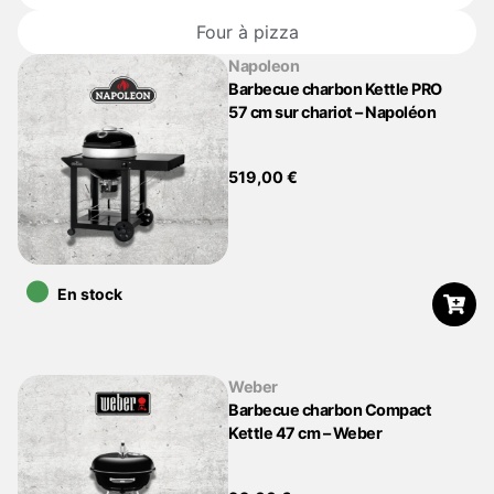
Four à pizza
Napoleon
Barbecue charbon Kettle PRO
57 cm sur chariot – Napoléon
519,00
€
•
En stock
Weber
Barbecue charbon Compact
Kettle 47 cm – Weber