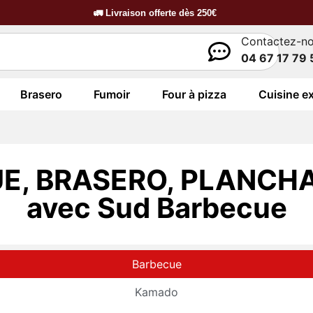
🚛
Livraison offerte dès
250€
Contactez-n
04 67 17 79 
Brasero
Fumoir
Four à pizza
Cuisine ex
E, BRASERO, PLANCHA
avec Sud Barbecue
Barbecue
Kamado