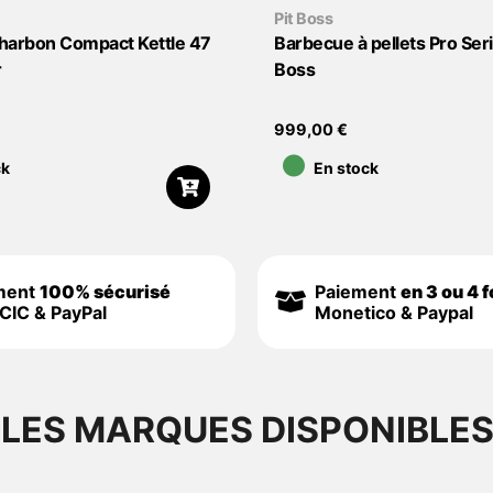
Pit Boss
harbon Compact Kettle 47
Barbecue à pellets Pro Seri
r
Boss
•
999,00
€
ck
En stock
ment
100% sécurisé
Paiement
en 3 ou 4 f
CIC & PayPal
Monetico & Paypal
LES MARQUES DISPONIBLE