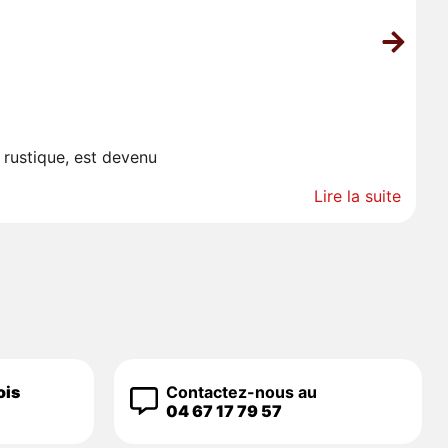
L
 rustique, est devenu
Co
Lire la suite
ois
Contactez-nous au
04 67 17 79 57