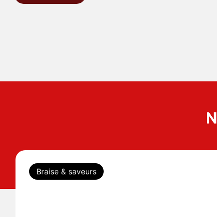
N
Braise & saveurs