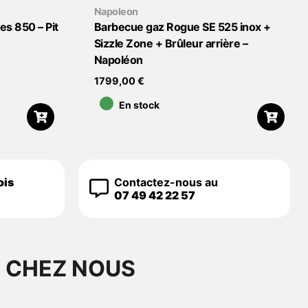
Napoleon
es 850 – Pit
Barbecue gaz Rogue SE 525 inox +
Sizzle Zone + Brûleur arrière –
Napoléon
•
1799,00
€
En stock
ois
Contactez-nous au
07 49 42 22 57
S CHEZ NOUS