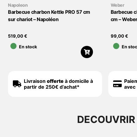
Napoleon
Weber
Barbecue charbon Kettle PRO 57 cm
Barbecue c
sur chariot – Napoléon
cm – Webe
•
•
519,00
€
99,00
€
En stock
En sto
Livraison
offerte
à domicile à
Paie
partir de 250€ d’achat*
avec 
DECOUVRIR 