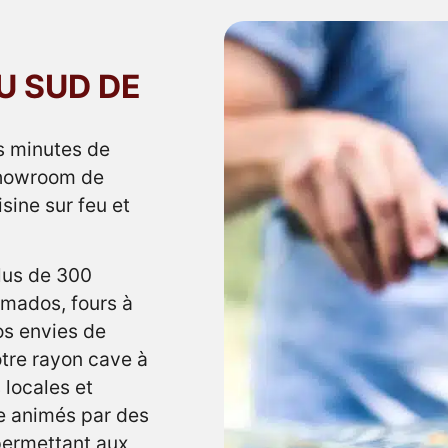
U SUD DE
s minutes de
showroom de
isine sur feu et
plus de 300
mados, fours à
os envies de
otre rayon cave à
 locales et
ne animés par des
 permettant aux