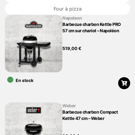
Four à pizza
Napoleon
Barbecue charbon Kettle PRO
57 cm sur chariot – Napoléon
519,00
€
•
En stock
Weber
Barbecue charbon Compact
Kettle 47 cm – Weber