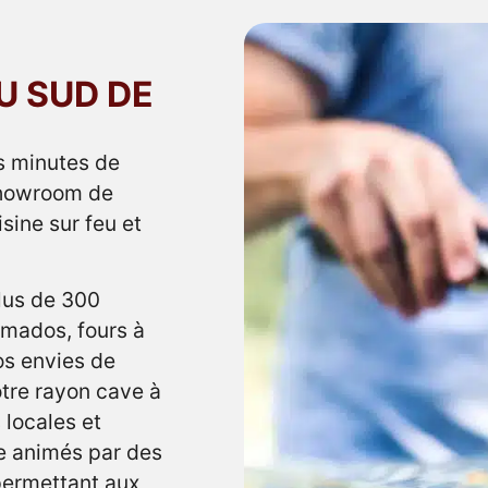
U SUD DE
s minutes de
showroom de
isine sur feu et
plus de 300
mados, fours à
os envies de
otre rayon cave à
 locales et
ne animés par des
 permettant aux