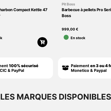
Pit Boss
harbon Compact Kettle 47
Barbecue à pellets Pro Seri
r
Boss
•
999,00
€
ck
En stock
ment
100% sécurisé
Paiement
en 3 ou 4 f
CIC & PayPal
Monetico & Paypal
LES MARQUES DISPONIBLE