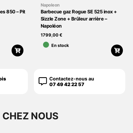
Napoleon
es 850 – Pit
Barbecue gaz Rogue SE 525 inox +
Sizzle Zone + Brûleur arrière –
Napoléon
•
1799,00
€
En stock
ois
Contactez-nous au
07 49 42 22 57
S CHEZ NOUS