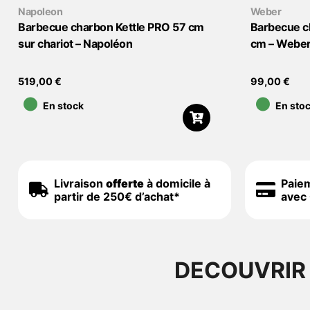
Napoleon
Weber
Barbecue charbon Kettle PRO 57 cm
Barbecue c
sur chariot – Napoléon
cm – Webe
•
•
519,00
€
99,00
€
En stock
En sto
Livraison
offerte
à domicile à
Paie
partir de 250€ d’achat*
avec 
DECOUVRIR 