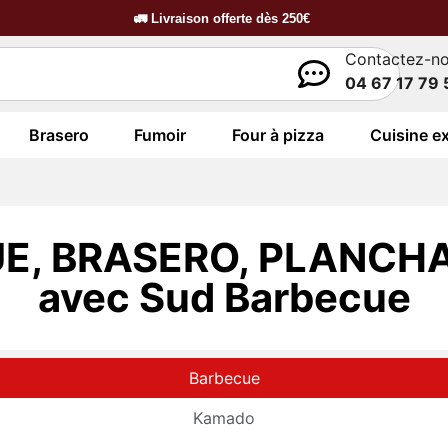
🚛
Livraison offerte dès
250€
Contactez-n
04 67 17 79 
Brasero
Fumoir
Four à pizza
Cuisine ex
E, BRASERO, PLANCHA
avec Sud Barbecue
Barbecue
Kamado