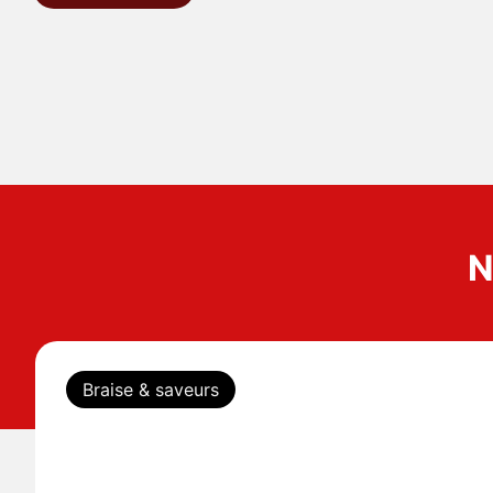
N
Braise & saveurs