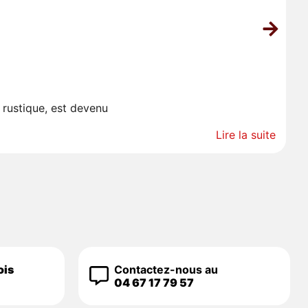
L
 rustique, est devenu
Co
Lire la suite
ois
Contactez-nous au
04 67 17 79 57