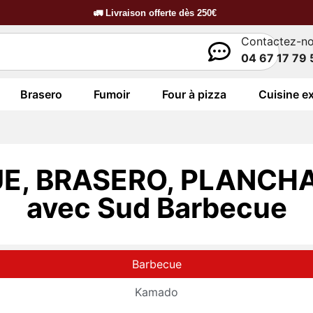
🚛
Livraison offerte dès
250€
Contactez-n
04 67 17 79 
Brasero
Fumoir
Four à pizza
Cuisine ex
E, BRASERO, PLANCHA
avec Sud Barbecue
Barbecue
Kamado