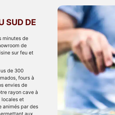
U SUD DE
s minutes de
showroom de
isine sur feu et
plus de 300
mados, fours à
os envies de
otre rayon cave à
 locales et
ne animés par des
 permettant aux