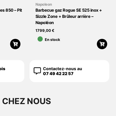
Napoleon
es 850 – Pit
Barbecue gaz Rogue SE 525 inox +
Sizzle Zone + Brûleur arrière –
Napoléon
•
1799,00
€
En stock
ois
Contactez-nous au
07 49 42 22 57
S CHEZ NOUS