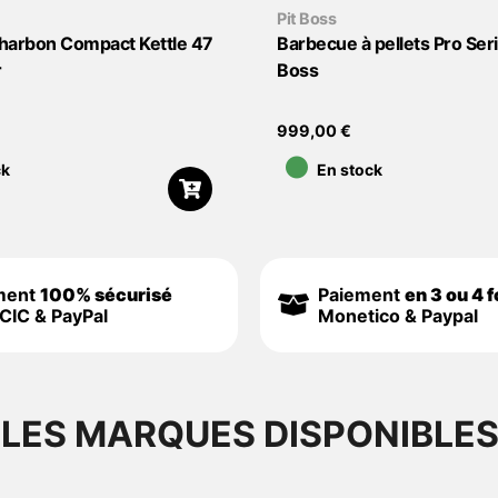
Pit Boss
harbon Compact Kettle 47
Barbecue à pellets Pro Seri
r
Boss
•
999,00
€
ck
En stock
ment
100% sécurisé
Paiement
en 3 ou 4 f
CIC & PayPal
Monetico & Paypal
LES MARQUES DISPONIBLE