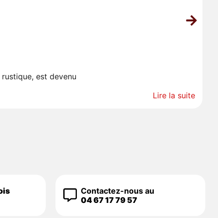
L
 rustique, est devenu
Co
Lire la suite
ois
Contactez-nous au
04 67 17 79 57