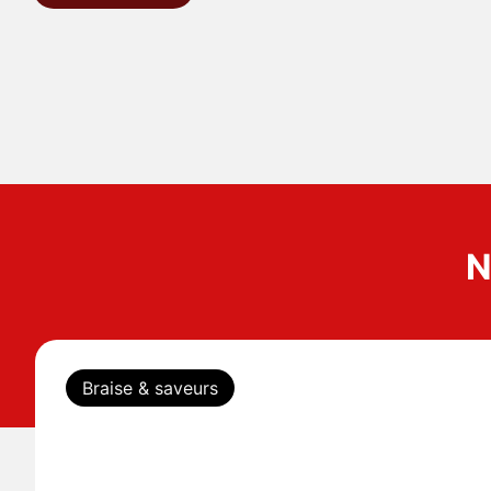
N
Braise & saveurs