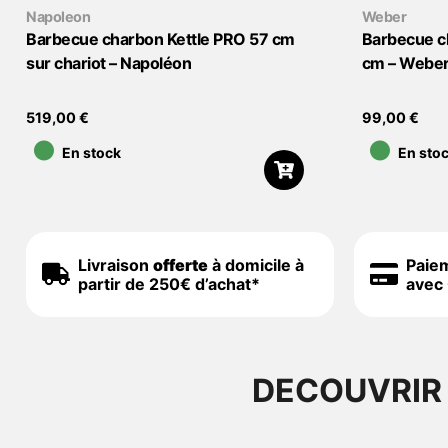
Napoleon
Weber
Barbecue charbon Kettle PRO 57 cm
Barbecue c
sur chariot – Napoléon
cm – Webe
•
•
519,00
€
99,00
€
En stock
En sto
Livraison
offerte
à domicile à
Paie
partir de 250€ d’achat*
avec 
DECOUVRIR 