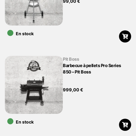
99,00
€
•
En stock
Pit Boss
Barbecue à pellets Pro Series
850 – Pit Boss
999,00
€
•
En stock