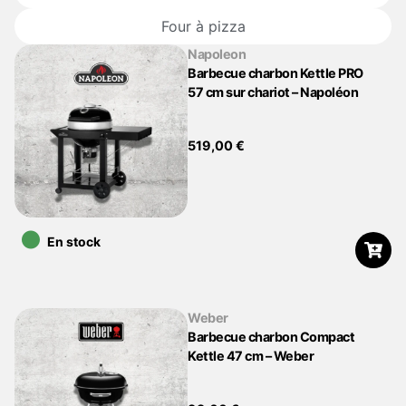
Four à pizza
Napoleon
Barbecue charbon Kettle PRO
57 cm sur chariot – Napoléon
519,00
€
•
En stock
Weber
Barbecue charbon Compact
Kettle 47 cm – Weber