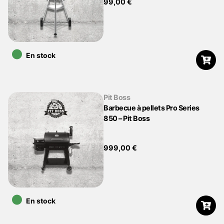
99,00
€
•
En stock
Pit Boss
Barbecue à pellets Pro Series
850 – Pit Boss
999,00
€
•
En stock