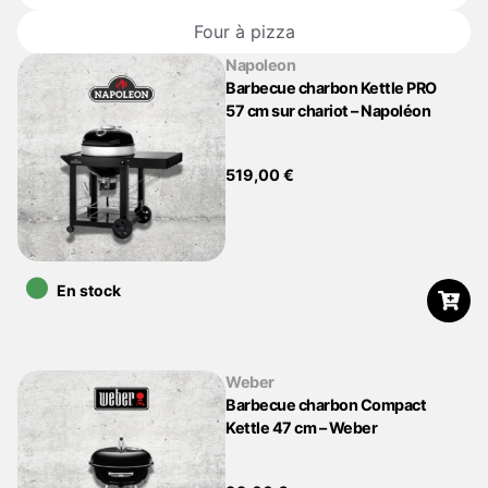
Four à pizza
Napoleon
Barbecue charbon Kettle PRO
57 cm sur chariot – Napoléon
519,00
€
•
En stock
Weber
Barbecue charbon Compact
Kettle 47 cm – Weber