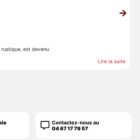
L
 rustique, est devenu
Co
Lire la suite
ois
Contactez-nous au
04 67 17 79 57