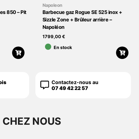
Napoleon
es 850 – Pit
Barbecue gaz Rogue SE 525 inox +
Sizzle Zone + Brûleur arrière –
Napoléon
•
1799,00
€
En stock
ois
Contactez-nous au
07 49 42 22 57
S CHEZ NOUS