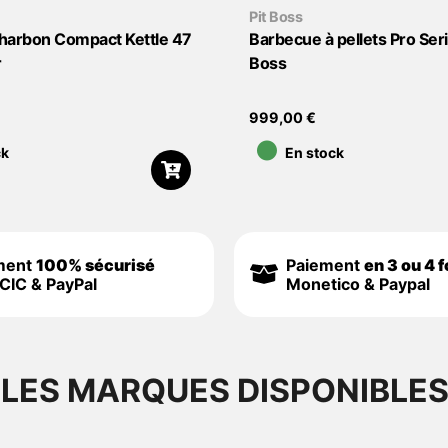
Pit Boss
harbon Compact Kettle 47
Barbecue à pellets Pro Seri
r
Boss
•
999,00
€
ck
En stock
ment
100% sécurisé
Paiement
en 3 ou 4 f
CIC & PayPal
Monetico & Paypal
LES MARQUES DISPONIBLE