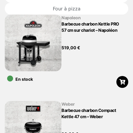
Four à pizza
Napoleon
Barbecue charbon Kettle PRO
57 cm sur chariot – Napoléon
519,00
€
•
En stock
Weber
Barbecue charbon Compact
Kettle 47 cm – Weber