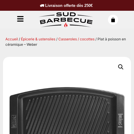
🚛
Livraison offerte dès
250€
Accueil
/
Épicerie & ustensiles
/
Casseroles / cocottes
/ Plat à poisson en
céramique – Weber