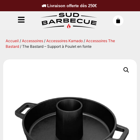
🚛
Livraison offerte dès
250€
Accueil
/
Accessoires
/
Accessoires Kamado
/
Accessoires The
Bastard
/ The Bastard – Support à Poulet en fonte