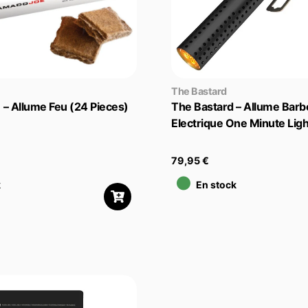
The Bastard
– Allume Feu (24 Pieces)
The Bastard – Allume Bar
Electrique One Minute Ligh
•
79,95
€
k
En stock