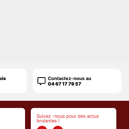
ois
Contactez-nous au
04 67 17 79 57
Suivez -nous pour des actus
brulantes !
>