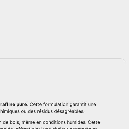
araffine pure
. Cette formulation garantit une
chimiques ou des résidus désagréables.​
on de bois, même en conditions humides. Cette
pide, offrant ainsi une chaleur constante et