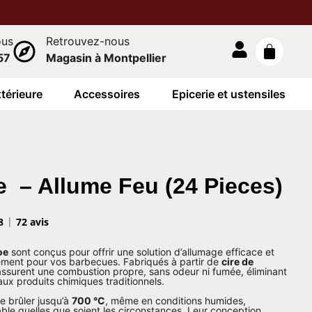
ous
Retrouvez-nous
57
Magasin à Montpellier
térieure
Accessoires
Epicerie et ustensiles
 – Allume Feu (24 Pieces)
8
72 avis
oe
sont conçus pour offrir une solution d’allumage efficace et
ement pour vos barbecues. Fabriqués à partir de
cire de
assurent une combustion propre, sans odeur ni fumée, éliminant
aux produits chimiques traditionnels.
 brûler jusqu’à
700 °C
, même en conditions humides,
able quelles que soient les circonstances. Leur conception