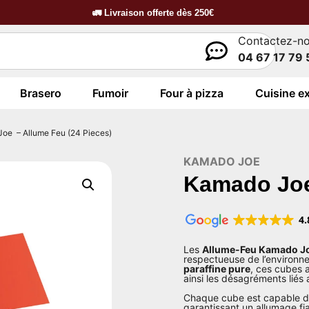
🚛
Livraison offerte dès
250€
Contactez-n
04 67 17 79 
Brasero
Fumoir
Four à pizza
Cuisine ex
oe – Allume Feu (24 Pieces)
KAMADO JOE
Kamado Joe
4.
Les
Allume-Feu Kamado J
respectueuse de l’environn
paraffine pure
, ces cubes 
ainsi les désagréments liés 
Chaque cube est capable de
garantissant un allumage fi