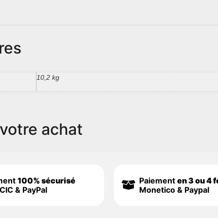
res
10,2 kg
votre achat
ment
100% sécurisé
Paiement
en 3 ou 4 f
CIC & PayPal
Monetico & Paypal