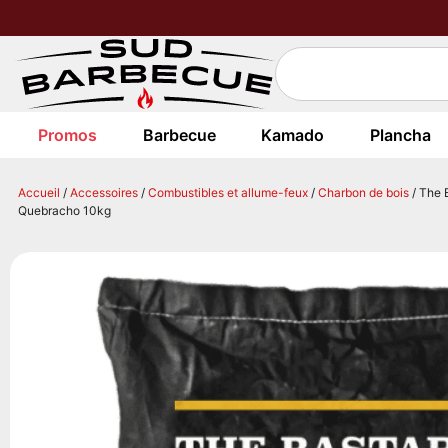
Promos
Barbecue
Kamado
Plancha
Accueil
/
Accessoires
/
Combustibles et allume-feux
/
Charbon de bois
/ The 
Quebracho 10kg