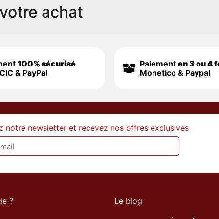
votre achat
ment
100% sécurisé
Paiement
en 3 ou 4 f
CIC & PayPal
Monetico & Paypal
z notre newsletter et recevez nos offres exclusives
de ?
Le blog