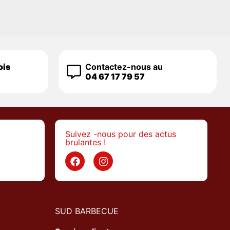
ois
Contactez-nous au
04 67 17 79 57
Suivez -nous pour des actus
brulantes !
>
SUD BARBECUE