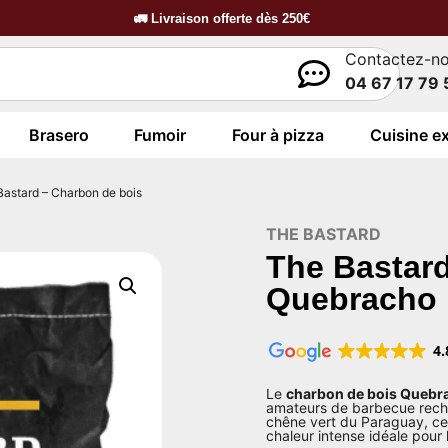
🚛
Livraison offerte dès
250€
Contactez-n
04 67 17 79 
Brasero
Fumoir
Four à pizza
Cuisine ex
Bastard – Charbon de bois
THE BASTARD
The Bastard
Quebracho 
4.
Le
charbon de bois Quebra
amateurs de barbecue rech
chêne vert du Paraguay, ce
chaleur intense idéale pour