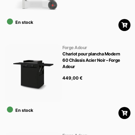
•
En stock
Forge Adour
Chariot pour plancha Modern
60 Châssis Acier Noir – Forge
Adour
449,00
€
•
En stock