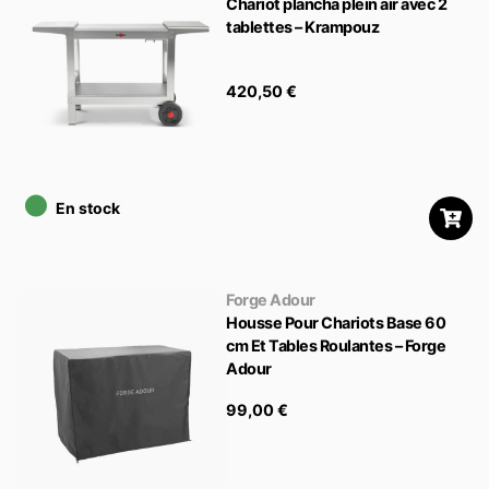
Chariot plancha plein air avec 2
tablettes – Krampouz
420,50
€
•
En stock
Forge Adour
Housse Pour Chariots Base 60
cm Et Tables Roulantes – Forge
Adour
99,00
€