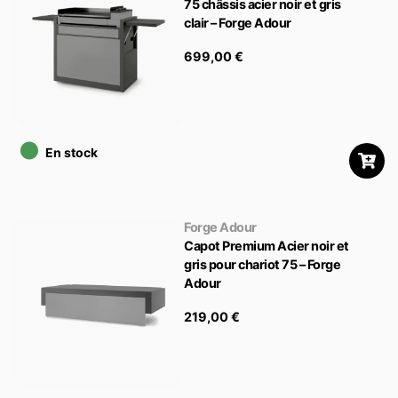
75 châssis acier noir et gris
clair – Forge Adour
699,00
€
•
En stock
Forge Adour
Capot Premium Acier noir et
gris pour chariot 75 – Forge
Adour
219,00
€