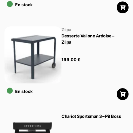
•
En stock
Ziipa
Desserte Vallone Ardoise –
Ziipa
199,00
€
•
En stock
Chariot Sportsman 3 – Pit Boss