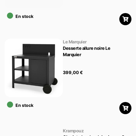
•
En stock
Le Marquier
Desserte allure noire Le
Marquier
399,00
€
•
En stock
Krampouz