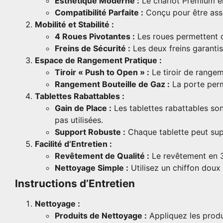
Esthétique Moderne :
Le chariot Premium en 
Compatibilité Parfaite :
Conçu pour être ass
Mobilité et Stabilité :
4 Roues Pivotantes :
Les roues permettent d
Freins de Sécurité :
Les deux freins garantiss
Espace de Rangement Pratique :
Tiroir « Push to Open » :
Le tiroir de rangem
Rangement Bouteille de Gaz :
La porte perme
Tablettes Rabattables :
Gain de Place :
Les tablettes rabattables son
pas utilisées.
Support Robuste :
Chaque tablette peut supp
Facilité d’Entretien :
Revêtement de Qualité :
Le revêtement en 3 
Nettoyage Simple :
Utilisez un chiffon doux
Instructions d’Entretien
Nettoyage :
Produits de Nettoyage :
Appliquez les produ