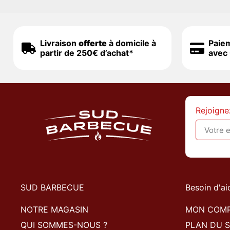
Livraison
offerte
à domicile à
Paie
partir de 250€ d’achat*
avec 
Rejoigne
SUD BARBECUE
Besoin d'ai
NOTRE MAGASIN
MON COM
QUI SOMMES-NOUS ?
PLAN DU S