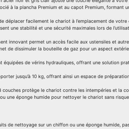
acier noir et gris clair ajoute une touche élégante à votre
ocié à la plancha Premium et au capot Premium, formant u
e déplacer facilement le chariot à l’emplacement de votre 
ent une stabilité et une sécurité maximales lors de l’utilisat
ent innovant permet un accès facile aux ustensiles et autre
t de dissimuler la bouteille de gaz pour un aspect extérie
t équipées de vérins hydrauliques, offrant une solution pra
orter jusqu’à 10 kg, offrant ainsi un espace de préparation 
couches protège le chariot contre les intempéries et la co
 ou une éponge humide pour nettoyer le chariot sans risque
its de nettoyage sur un chiffon ou une éponge humide, pas 