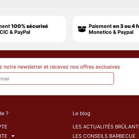
ment
100% sécurisé
Paiement
en 3 ou 4 f
CIC & PayPal
Monetico & Paypal
z notre newsletter et recevez nos offres exclusives
de ?
Le blog
PTE
LES ACTUALITÉS BRÛLANT
ITE
LES CONSEILS BARBECUE