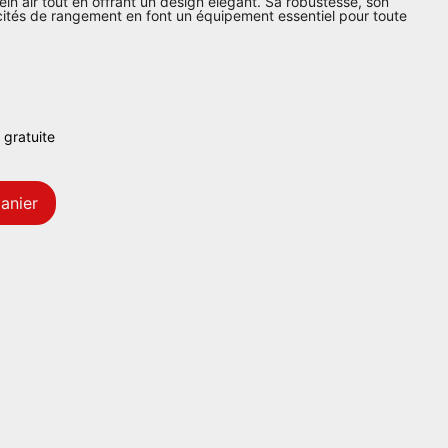
in air tout en offrant un design élégant. Sa robustesse, son
acités de rangement en font un équipement essentiel pour toute
 gratuite
anier