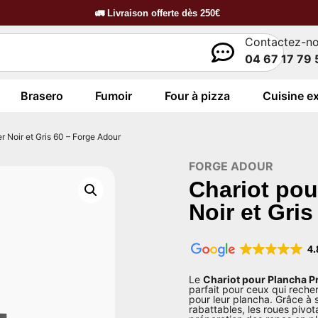
🚛
Livraison offerte dès
250€
Contactez-n
04 67 17 79 
Brasero
Fumoir
Four à pizza
Cuisine ex
 Noir et Gris 60 – Forge Adour
FORGE ADOUR
Chariot pou
Noir et Gri
4.
Le
Chariot pour Plancha Pr
parfait pour ceux qui recher
pour leur plancha. Grâce à 
rabattables, les roues pivotan