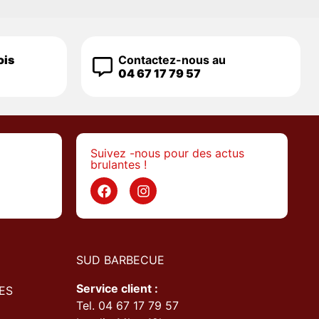
ois
Contactez-nous au
04 67 17 79 57
Suivez -nous pour des actus
brulantes !
>
SUD BARBECUE
Service client :
ES
Tel. 04 67 17 79 57