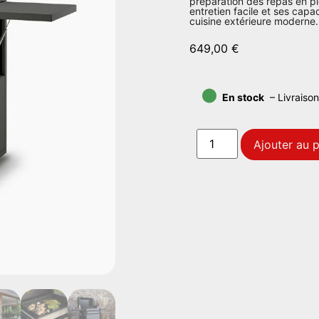
préparation des repas en ple
entretien facile et ses cap
cuisine extérieure moderne.
649,00
€
•
En stock
– Livraison
Ajouter au p