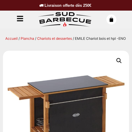
🚛
Livraison offerte dès
250€
Accueil
/
Plancha
/
Chariots et dessertes
/ EMILE Chariot bois et hpl -ENO