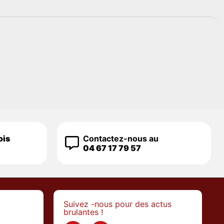
ois
Contactez-nous au
04 67 17 79 57
Suivez -nous pour des actus
brulantes !
>