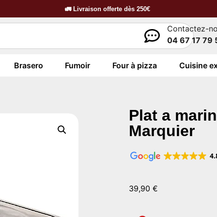
🚛
Livraison offerte dès
250€
Contactez-n
04 67 17 79 
Brasero
Fumoir
Four à pizza
Cuisine ex
Plat a mari
Marquier
4.
39,90
€