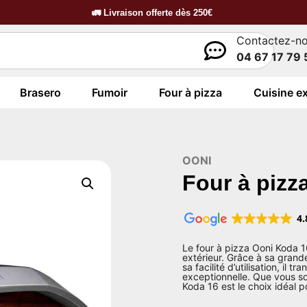
🚛
Livraison offerte dès
250€
Contactez-n
04 67 17 79 
Brasero
Fumoir
Four à pizza
Cuisine ex
OONI
Four à pizz
4.
Le four à pizza Ooni Koda 16
extérieur. Grâce à sa grand
sa facilité d’utilisation, il
exceptionnelle. Que vous so
Koda 16 est le choix idéal p