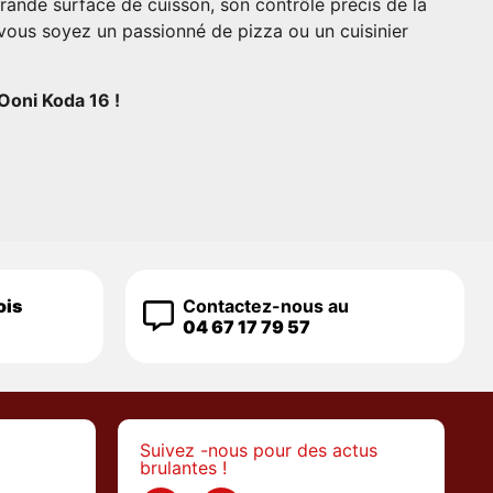
grande surface de cuisson, son contrôle précis de la
e vous soyez un passionné de pizza ou un cuisinier
 Ooni Koda 16 !
ois
Contactez-nous au
04 67 17 79 57
Suivez -nous pour des actus
brulantes !
>