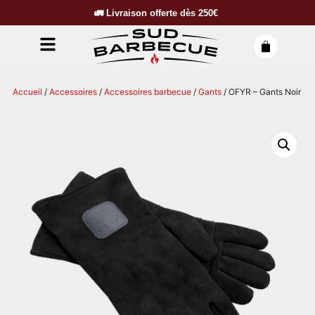
🚛
Livraison offerte dès
250€
Accueil
/
Accessoires
/
Accessoires barbecue
/
Gants
/ OFYR – Gants Noir