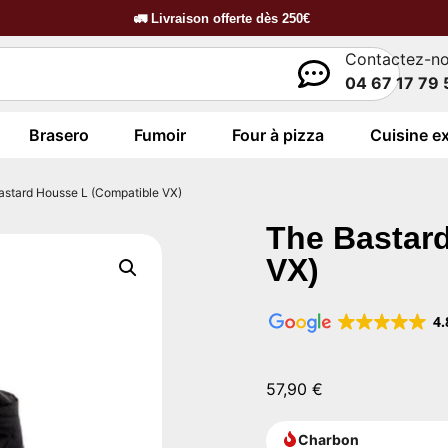
🚛
Livraison offerte dès
250€
Contactez-n
04 67 17 79 
Brasero
Fumoir
Four à pizza
Cuisine ex
astard Housse L (Compatible VX)
The Bastar
VX)
4.
57,90
€
Charbon