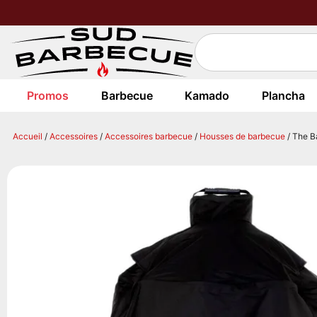
Promos
Barbecue
Kamado
Plancha
Accueil
/
Accessoires
/
Accessoires barbecue
/
Housses de barbecue
/ The B