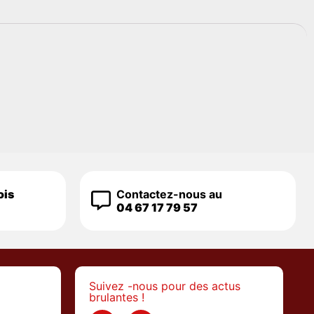
ois
Contactez-nous au
04 67 17 79 57
Suivez -nous pour des actus
brulantes !
>