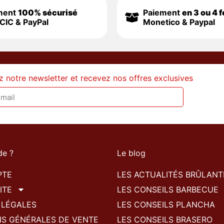
ment
100% sécurisé
Paiement
en 3 ou 4 f
CIC & PayPal
Monetico & Paypal
z notre newsletter et recevez nos offres exclusives
de ?
Le blog
PTE
LES ACTUALITÉS BRÛLANT
ITE
LES CONSEILS BARBECUE
 LÉGALES
LES CONSEILS PLANCHA
NS GÉNÉRALES DE VENTE
LES CONSEILS BRASERO