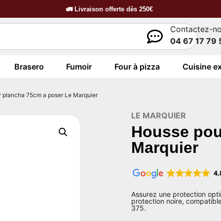
🚛
Livraison offerte dès
250€
Contactez-n
04 67 17 79 
Brasero
Fumoir
Four à pizza
Cuisine ex
r plancha 75cm a poser Le Marquier
LE MARQUIER
Housse pou
Marquier
4.
Assurez une protection opt
protection noire, compatibl
375.