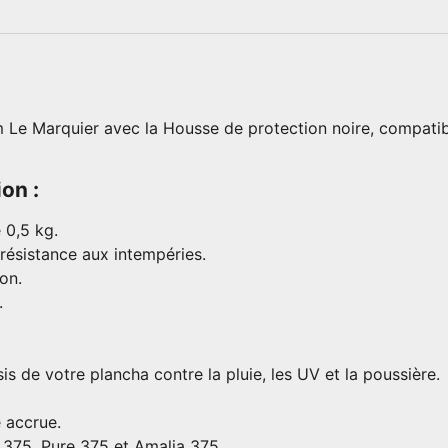
m Le Marquier avec la Housse de protection noire, compati
on :
 0,5 kg.
résistance aux intempéries.
on.
.
sis de votre plancha contre la pluie, les UV et la poussière.
é accrue.
 375, Pure 375 et Amalia 375.