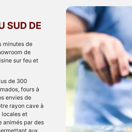
U SUD DE
s minutes de
showroom de
isine sur feu et
plus de 300
mados, fours à
os envies de
otre rayon cave à
 locales et
ne animés par des
 permettant aux