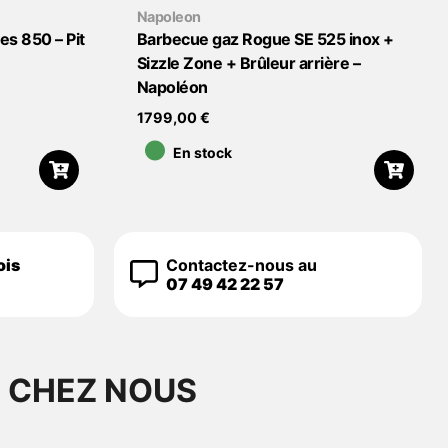
Napoleon
es 850 – Pit
Barbecue gaz Rogue SE 525 inox +
Sizzle Zone + Brûleur arrière –
Napoléon
•
1799,00
€
En stock
ois
Contactez-nous au
07 49 42 22 57
S CHEZ NOUS