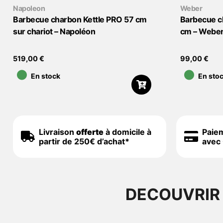
Napoleon
Weber
Barbecue charbon Kettle PRO 57 cm
Barbecue c
sur chariot – Napoléon
cm – Webe
•
•
519,00
€
99,00
€
En stock
En sto
Livraison
offerte
à domicile à
Paie
partir de 250€ d’achat*
avec 
DECOUVRIR 