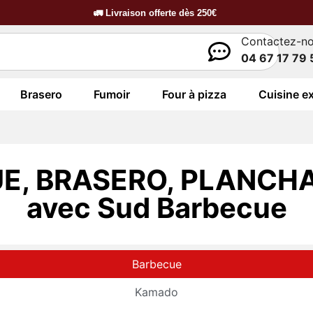
🚛
Livraison offerte dès
250€
Contactez-n
04 67 17 79 
Brasero
Fumoir
Four à pizza
Cuisine ex
E, BRASERO, PLANCHA
avec Sud Barbecue
Barbecue
Kamado