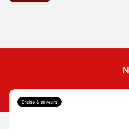
N
Braise & saveurs