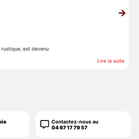
L
 rustique, est devenu
Co
Lire la suite
ois
Contactez-nous au
04 67 17 79 57