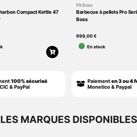
Pit Boss
harbon Compact Kettle 47
Barbecue à pellets Pro Seri
r
Boss
•
999,00
€
ck
En stock
ment
100% sécurisé
Paiement
en 3 ou 4 f
CIC & PayPal
Monetico & Paypal
LES MARQUES DISPONIBLE