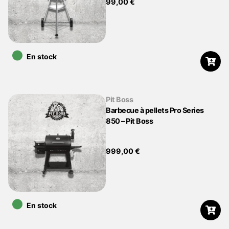
99,00
€
•
En stock
Pit Boss
Barbecue à pellets Pro Series
850 – Pit Boss
999,00
€
•
En stock