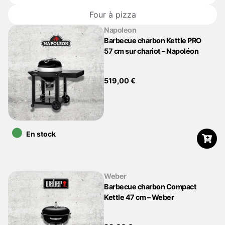
Four à pizza
Napoleon
Barbecue charbon Kettle PRO
57 cm sur chariot – Napoléon
519,00
€
•
En stock
Weber
Barbecue charbon Compact
Kettle 47 cm – Weber