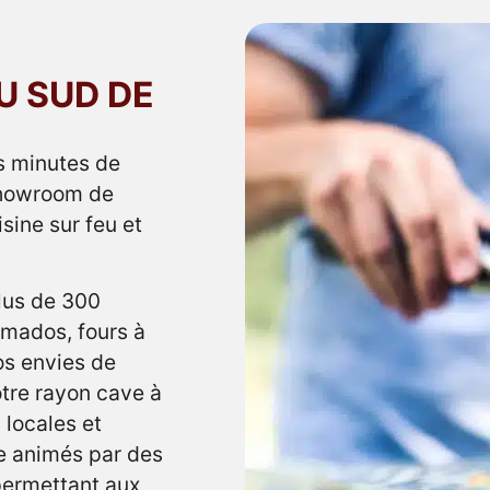
U SUD DE
s minutes de
showroom de
isine sur feu et
plus de 300
mados, fours à
os envies de
otre rayon cave à
 locales et
ne animés par des
 permettant aux