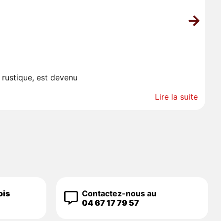
L
 rustique, est devenu
Co
Lire la suite
ois
Contactez-nous au
04 67 17 79 57