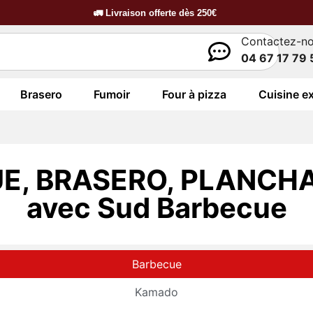
🚛
Livraison offerte dès
250€
Contactez-n
04 67 17 79 
Brasero
Fumoir
Four à pizza
Cuisine ex
E, BRASERO, PLANCHA
avec Sud Barbecue
Barbecue
Kamado