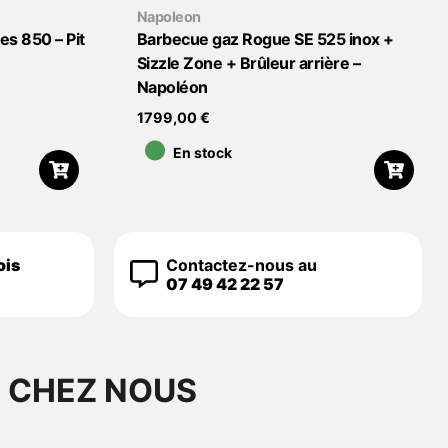
Napoleon
es 850 – Pit
Barbecue gaz Rogue SE 525 inox +
Sizzle Zone + Brûleur arrière –
Napoléon
•
1799,00
€
En stock
ois
Contactez-nous au
07 49 42 22 57
S CHEZ NOUS