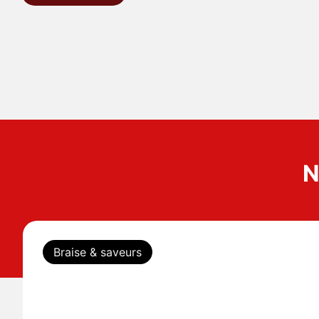
N
Braise & saveurs