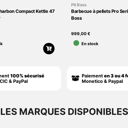
Pit Boss
harbon Compact Kettle 47
Barbecue à pellets Pro Seri
r
Boss
•
999,00
€
ck
En stock
ment
100% sécurisé
Paiement
en 3 ou 4 f
CIC & PayPal
Monetico & Paypal
LES MARQUES DISPONIBLE