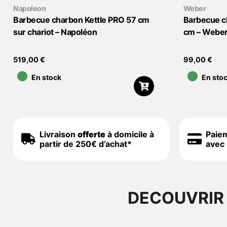
Napoleon
Weber
Barbecue charbon Kettle PRO 57 cm
Barbecue c
sur chariot – Napoléon
cm – Webe
•
•
519,00
€
99,00
€
En stock
En sto
Livraison
offerte
à domicile à
Paie
partir de 250€ d’achat*
avec 
DECOUVRIR 