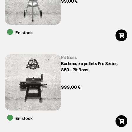
99,00
€
•
En stock
Pit Boss
Barbecue à pellets Pro Series
850 – Pit Boss
999,00
€
•
En stock