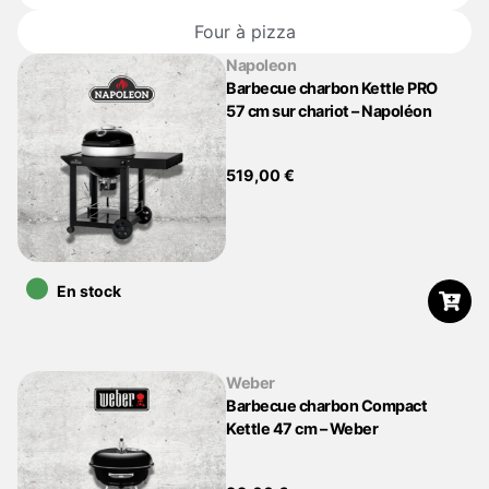
Four à pizza
Napoleon
Barbecue charbon Kettle PRO
57 cm sur chariot – Napoléon
519,00
€
•
En stock
Weber
Barbecue charbon Compact
Kettle 47 cm – Weber