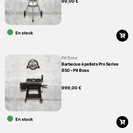
99,00
€
•
En stock
Pit Boss
Barbecue à pellets Pro Series
850 – Pit Boss
999,00
€
•
En stock