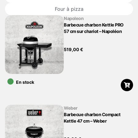
Four à pizza
Napoleon
Barbecue charbon Kettle PRO
57 cm sur chariot – Napoléon
519,00
€
•
En stock
Weber
Barbecue charbon Compact
Kettle 47 cm – Weber