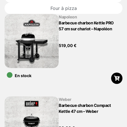
Four à pizza
Napoleon
Barbecue charbon Kettle PRO
57 cm sur chariot – Napoléon
519,00
€
•
En stock
Weber
Barbecue charbon Compact
Kettle 47 cm – Weber