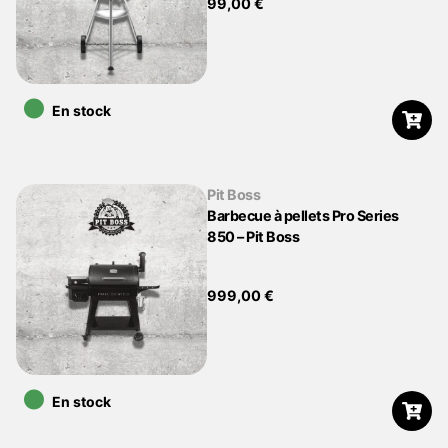
99,00
€
•
En stock
Pit Boss
Barbecue à pellets Pro Series
850 – Pit Boss
999,00
€
•
En stock