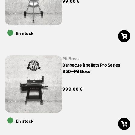
99,00
€
•
En stock
Pit Boss
Barbecue à pellets Pro Series
850 – Pit Boss
999,00
€
•
En stock