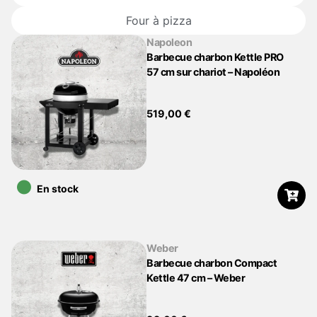
Four à pizza
Napoleon
Barbecue charbon Kettle PRO
57 cm sur chariot – Napoléon
519,00
€
•
En stock
Weber
Barbecue charbon Compact
Kettle 47 cm – Weber