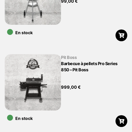
99,00
€
•
En stock
Pit Boss
Barbecue à pellets Pro Series
850 – Pit Boss
999,00
€
•
En stock