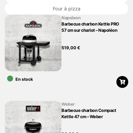
Four à pizza
Napoleon
Barbecue charbon Kettle PRO
57 cm sur chariot – Napoléon
519,00
€
•
En stock
Weber
Barbecue charbon Compact
Kettle 47 cm – Weber