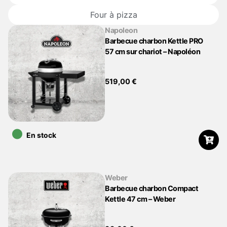
Four à pizza
Napoleon
Barbecue charbon Kettle PRO
57 cm sur chariot – Napoléon
519,00
€
•
En stock
Weber
Barbecue charbon Compact
Kettle 47 cm – Weber