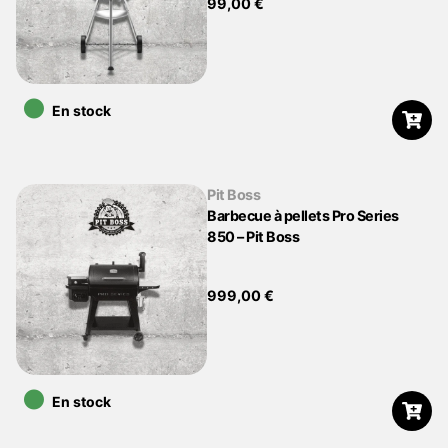
99,00
€
•
En stock
Pit Boss
Barbecue à pellets Pro Series
850 – Pit Boss
999,00
€
•
En stock