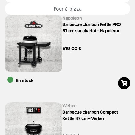
Four à pizza
Napoleon
Barbecue charbon Kettle PRO
57 cm sur chariot – Napoléon
519,00
€
•
En stock
Weber
Barbecue charbon Compact
Kettle 47 cm – Weber