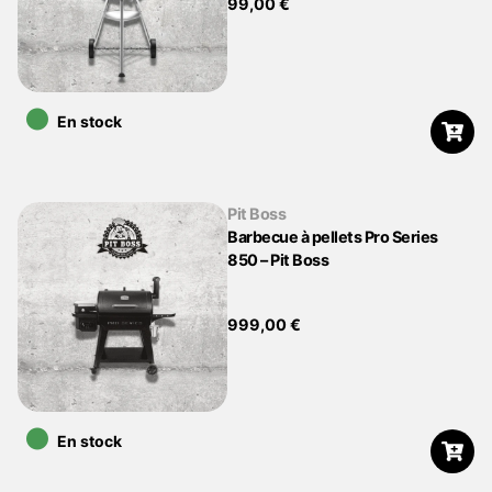
99,00
€
•
En stock
Pit Boss
Barbecue à pellets Pro Series
850 – Pit Boss
999,00
€
•
En stock