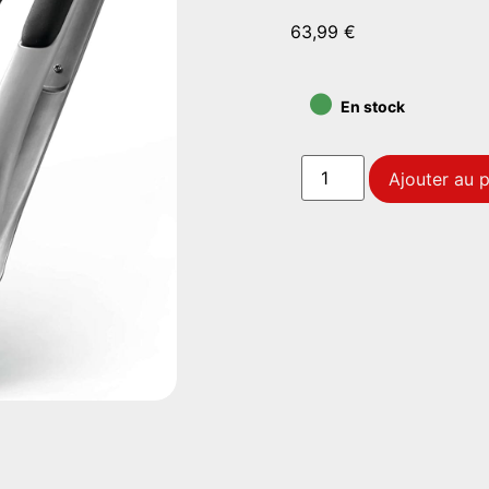
63,99
€
•
En stock
Ajouter au p