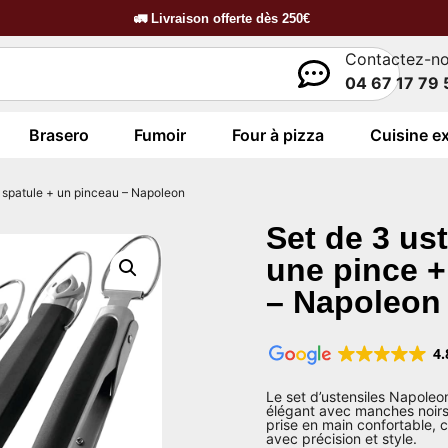
🚛
Livraison offerte dès
250€
Contactez-n
04 67 17 79 
Brasero
Fumoir
Four à pizza
Cuisine ex
e spatule + un pinceau – Napoleon
Set de 3 us
une pince +
– Napoleon
4.
Le set d’ustensiles Napole
élégant avec manches noirs 
prise en main confortable, 
avec précision et style.