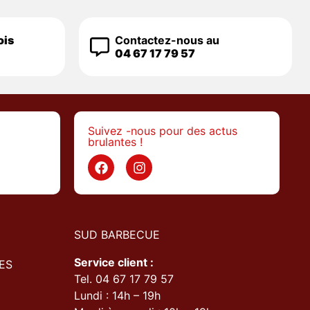
ois
Contactez-nous au
04 67 17 79 57
Suivez -nous pour des actus
brulantes !
>
SUD BARBECUE
Service client :
ES
Tel. 04 67 17 79 57
Lundi : 14h – 19h