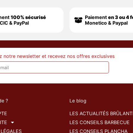
ment
100% sécurisé
Paiement
en 3 ou 4 f
CIC & PayPal
Monetico & Paypal
z notre newsletter et recevez nos offres exclusives
de ?
Le blog
PTE
LES ACTUALITÉS BRÛLANT
ITE
LES CONSEILS BARBECUE
 LÉGALES
LES CONSEILS PLANCHA