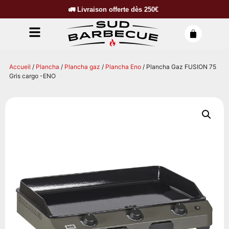
🚛
Livraison offerte dès
250€
Accueil
/
Plancha
/
Plancha gaz
/
Plancha Eno
/ Plancha Gaz FUSION 75
Gris cargo -ENO