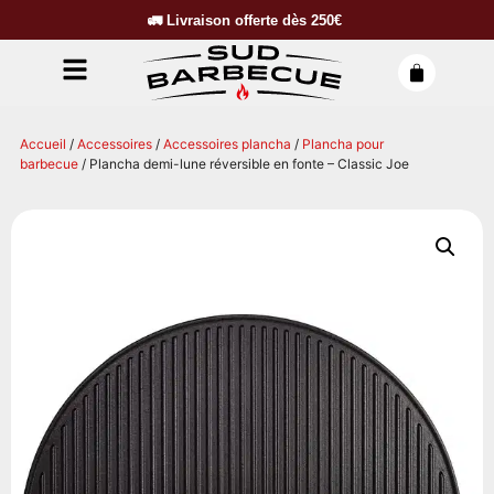
🚛
Livraison offerte dès
250€
Accueil
/
Accessoires
/
Accessoires plancha
/
Plancha pour
barbecue
/ Plancha demi-lune réversible en fonte – Classic Joe