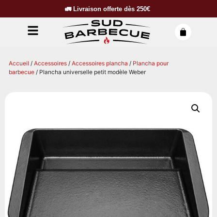
🚛
Livraison offerte dès
250€
Accueil
/
Accessoires
/
Accessoires plancha
/
Plancha pour
barbecue
/ Plancha universelle petit modèle Weber