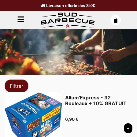
🚛
Livraison offerte dès
250€
Filtrer
Allum'Express - 32
Rouleaux + 10% GRATUIT
6,90
€
+