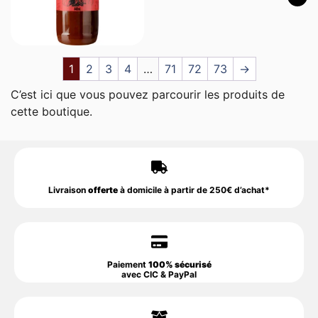
1
2
3
4
…
71
72
73
→
C’est ici que vous pouvez parcourir les produits de
cette boutique.
Livraison
offerte
à domicile à partir de 250€ d’achat*
Paiement
100% sécurisé
avec CIC & PayPal