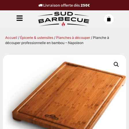
🚛
Livraison offerte dès
250€
Accueil
/
Épicerie & ustensiles
/
Planches à découper
/ Planche à
découper professionnelle en bambou – Napoleon