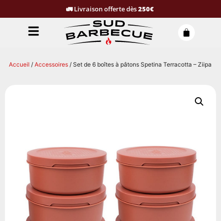
🚛
Livraison offerte dès
250€
Accueil
/
Accessoires
/ Set de 6 boîtes à pâtons Spetina Terracotta – Ziipa