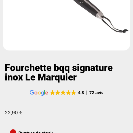
Fourchette bqq signature
inox Le Marquier
4.8
72 avis
22,90
€
•
Rupture de stock